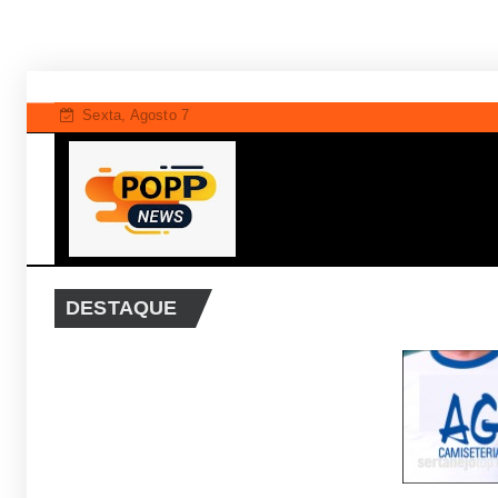
Sexta, Agosto 7
 ligado a Arruda entra na mira da PF em nova fase da 
DESTAQUE